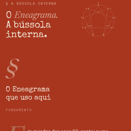
§ A BÚSSOLA INTERNA
9
8
1
Eneagrama.
O
SER
7
2
A bússola
ENTENDER
SENTIR
6
3
interna.
5
4
§
O Eneagrama
que uso aqui
FUNDAMENTO