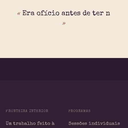
«
E
r
a
o
f
í
c
i
o
a
n
t
e
s
d
e
t
e
r
»
n
o
m
e
.
▍
FRONTEIRA INTERIOR
PROGRAMAS
Um trabalho feito à
Sessões individuais