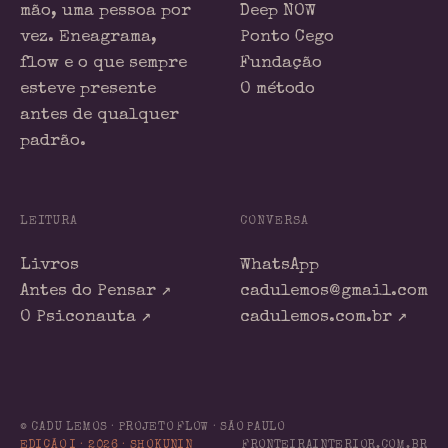
mão, uma pessoa por
Deep NOW
vez. Eneagrama,
Ponto Cego
flow e o que sempre
Fundação
esteve presente
O método
antes de qualquer
padrão.
LEITURA
CONVERSA
Livros
WhatsApp
Antes do Pensar ↗
cadulemos@gmail.com
O Psiconauta ↗
cadulemos.com.br ↗
© CADU LEMOS · PROJETO FLOW · SÃO PAULO
EDIÇÃO I · 2026 · SHOKUNIN
FRONTEIRAINTERIOR.COM.BR